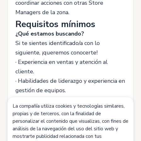
coordinar acciones con otras Store
Managers de la zona.
Requisitos mínimos
¿Qué estamos buscando?
Si te sientes identificado/a con lo
siguiente, ¡queremos conocerte!
· Experiencia en ventas y atención al
cliente.
· Habilidades de liderazgo y experiencia en
gestión de equipos.
· Proactividad y motivación para asumir un
La compañía utiliza cookies y tecnologías similares,
nuevo reto.
propias y de terceros, con la finalidad de
· Pasión por el mundo de la cosmética y el
personalizar el contenido que visualizas, con fines de
cuidado de la piel.
análisis de la navegación del uso del sitio web y
mostrarte publicidad relacionada con tus
¿Estás listo/a para liderar este