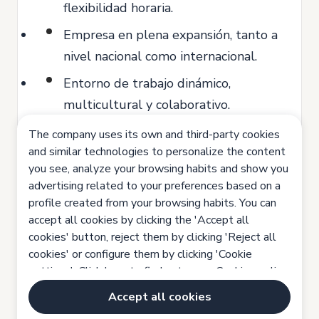
flexibilidad horaria.
Empresa en plena expansión, tanto a
nivel nacional como internacional.
Entorno de trabajo dinámico,
multicultural y colaborativo.
Proyecto con proyección y
The company uses its own and third-party cookies
and similar technologies to personalize the content
posibilidades de crecimiento
you see, analyze your browsing habits and show you
profesional dentro del equipo B2B y
advertising related to your preferences based on a
MiiN Trade.
profile created from your browsing habits. You can
accept all cookies by clicking the 'Accept all
Descuentos exclusivos en productos
cookies' button, reject them by clicking 'Reject all
MiiN Cosmetics.
cookies' or configure them by clicking 'Cookie
settings'. Click here to find out more:
Cookies policy
¿Te apasiona el mundo B2B y quieres dar
un servicio excelente a clientes europeos?
Accept all cookies
Únete a MiiN Trade y forma parte de