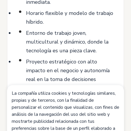
inmediata.
Horario flexible y modelo de trabajo
híbrido.
Entorno de trabajo joven,
multicultural y dinámico, donde la
tecnología es una pieza clave.
Proyecto estratégico con alto
impacto en el negocio y autonomía
real en la toma de decisiones
técnicas.
La compañía utiliza cookies y tecnologías similares,
Oportunidades constantes de
propias y de terceros, con la finalidad de
personalizar el contenido que visualizas, con fines de
aprendizaje y desarrollo profesional
análisis de la navegación del uso del sitio web y
dentro del equipo de Sistemas.
mostrarte publicidad relacionada con tus
Descuentos exclusivos en productos
preferencias sobre la base de un perfil elaborado a