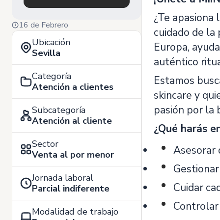
¿Te apasiona 
16 de Febrero
cuidado de la
Ubicación
Europa, ayuda
Sevilla
auténtico ritu
Categoría
Estamos busca
Atención a clientes
skincare y qui
pasión por la 
Subcategoría
Atención al cliente
¿Qué harás en
Sector
Asesorar d
Venta al por menor
Gestionar
Jornada laboral
Cuidar cad
Parcial indiferente
Controlar 
Modalidad de trabajo