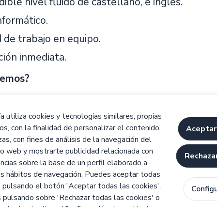
ible nivel fluido de castellano, e inglés.
nformático.
 de trabajo en equipo.
ción inmediata.
cemos?
 de una empresa pionera en cosmética coreana
 utiliza cookies y tecnologías similares, propias
 continua en productos y rutinas de belleza K-
os, con la finalidad de personalizar el contenido
Aceptar
o de trabajo dinámico, donde cada día es una o
zas, con fines de análisis de la navegación del
io web y mostrarte publicidad relacionada con
Rechazar
cas con nuestra visión de transformar el cuidado
ncias sobre la base de un perfil elaborado a
andidatura y prepárate para unirte a nuestro Mi
tus hábitos de navegación. Puedes aceptar todas
s pulsando el botón 'Aceptar todas las cookies',
Config
s pulsando sobre 'Rechazar todas las cookies' o
as haciendo clic en 'Configuración de cookies'.