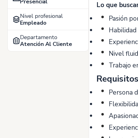
Presencial
Lo que buscam
Nivel profesional
Pasión por
Empleado
Habilidad
Departamento
Experienci
Atención Al Cliente
Nivel flui
Trabajo en
Requisito
Persona d
Flexibilid
Apasionad
Experienci