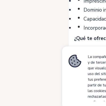
Imprescind
Dominio i
Capacidad
Incorpora
¿Qué te ofre
Ser parte
La compañía
Formación
y de tercer
Un entorn
que visuali
uso del sit
Si te identifi
tus prefere
ti! Envía tu c
partir de 
las cookie
rechazarla
configurarl