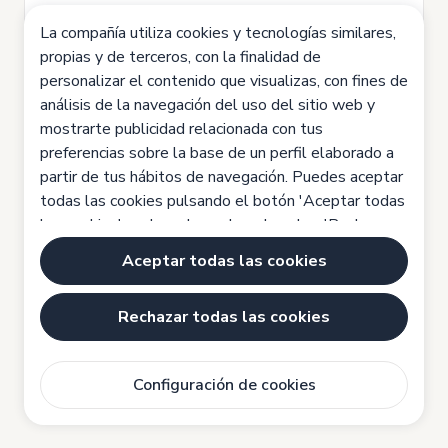
Formación continua en productos y
La compañía utiliza cookies y tecnologías similares,
propias y de terceros, con la finalidad de
rutinas de belleza K-Beauty.
personalizar el contenido que visualizas, con fines de
Un entorno de trabajo dinámico,
análisis de la navegación del uso del sitio web y
donde cada día es una oportunidad
mostrarte publicidad relacionada con tus
preferencias sobre la base de un perfil elaborado a
para aprender.
partir de tus hábitos de navegación. Puedes aceptar
Si te identificas con nuestra visión de
todas las cookies pulsando el botón 'Aceptar todas
las cookies', rechazarlas pulsando sobre 'Rechazar
transformar el cuidado de la piel en un
todas las cookies' o configurarlas haciendo clic en
arte, ¡queremos saber de ti! Envía tu
Aceptar todas las cookies
'Configuración de cookies'. Haz clic aquí para saber
candidatura y prepárate para unirte a
más:
Política de cookies
Rechazar todas las cookies
nuestra familia MiiN.
Configuración de cookies